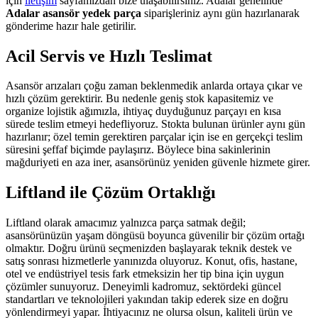
için
iletişim
sayfamızdan bize ulaşabilirsiniz. Adalar genelinde
Adalar asansör yedek parça
siparişleriniz aynı gün hazırlanarak
gönderime hazır hale getirilir.
Acil Servis ve Hızlı Teslimat
Asansör arızaları çoğu zaman beklenmedik anlarda ortaya çıkar ve
hızlı çözüm gerektirir. Bu nedenle geniş stok kapasitemiz ve
organize lojistik ağımızla, ihtiyaç duyduğunuz parçayı en kısa
sürede teslim etmeyi hedefliyoruz. Stokta bulunan ürünler aynı gün
hazırlanır; özel temin gerektiren parçalar için ise en gerçekçi teslim
süresini şeffaf biçimde paylaşırız. Böylece bina sakinlerinin
mağduriyeti en aza iner, asansörünüz yeniden güvenle hizmete girer.
Liftland ile Çözüm Ortaklığı
Liftland olarak amacımız yalnızca parça satmak değil;
asansörünüzün yaşam döngüsü boyunca güvenilir bir çözüm ortağı
olmaktır. Doğru ürünü seçmenizden başlayarak teknik destek ve
satış sonrası hizmetlerle yanınızda oluyoruz. Konut, ofis, hastane,
otel ve endüstriyel tesis fark etmeksizin her tip bina için uygun
çözümler sunuyoruz. Deneyimli kadromuz, sektördeki güncel
standartları ve teknolojileri yakından takip ederek size en doğru
yönlendirmeyi yapar. İhtiyacınız ne olursa olsun, kaliteli ürün ve