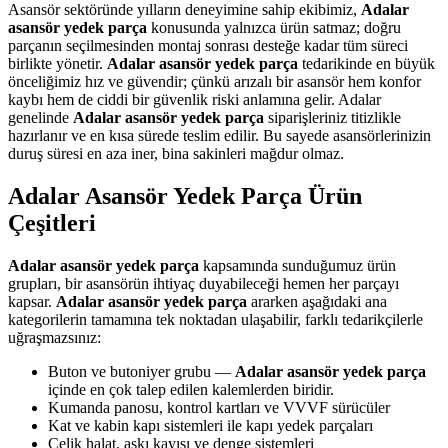
Asansör sektöründe yılların deneyimine sahip ekibimiz,
Adalar
asansör yedek parça
konusunda yalnızca ürün satmaz; doğru
parçanın seçilmesinden montaj sonrası desteğe kadar tüm süreci
birlikte yönetir.
Adalar asansör yedek parça
tedarikinde en büyük
önceliğimiz hız ve güvendir; çünkü arızalı bir asansör hem konfor
kaybı hem de ciddi bir güvenlik riski anlamına gelir. Adalar
genelinde
Adalar asansör yedek parça
siparişleriniz titizlikle
hazırlanır ve en kısa sürede teslim edilir. Bu sayede asansörlerinizin
duruş süresi en aza iner, bina sakinleri mağdur olmaz.
Adalar Asansör Yedek Parça Ürün
Çeşitleri
Adalar asansör yedek parça
kapsamında sunduğumuz ürün
grupları, bir asansörün ihtiyaç duyabileceği hemen her parçayı
kapsar.
Adalar asansör yedek parça
ararken aşağıdaki ana
kategorilerin tamamına tek noktadan ulaşabilir, farklı tedarikçilerle
uğraşmazsınız:
Buton ve butoniyer grubu —
Adalar asansör yedek parça
içinde en çok talep edilen kalemlerden biridir.
Kumanda panosu, kontrol kartları ve VVVF sürücüler
Kat ve kabin kapı sistemleri ile kapı yedek parçaları
Çelik halat, askı kayışı ve denge sistemleri