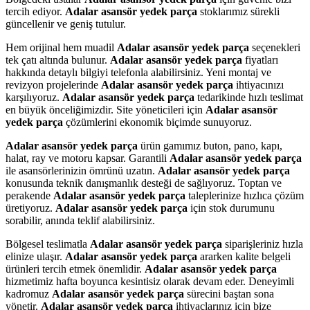
tercih ediyor.
Adalar asansör yedek parça
stoklarımız sürekli
güncellenir ve geniş tutulur.
Hem orijinal hem muadil
Adalar asansör yedek parça
seçenekleri
tek çatı altında bulunur.
Adalar asansör yedek parça
fiyatları
hakkında detaylı bilgiyi telefonla alabilirsiniz. Yeni montaj ve
revizyon projelerinde
Adalar asansör yedek parça
ihtiyacınızı
karşılıyoruz.
Adalar asansör yedek parça
tedarikinde hızlı teslimat
en büyük önceliğimizdir. Site yöneticileri için
Adalar asansör
yedek parça
çözümlerini ekonomik biçimde sunuyoruz.
Adalar asansör yedek parça
ürün gamımız buton, pano, kapı,
halat, ray ve motoru kapsar. Garantili
Adalar asansör yedek parça
ile asansörlerinizin ömrünü uzatın.
Adalar asansör yedek parça
konusunda teknik danışmanlık desteği de sağlıyoruz. Toptan ve
perakende
Adalar asansör yedek parça
taleplerinize hızlıca çözüm
üretiyoruz.
Adalar asansör yedek parça
için stok durumunu
sorabilir, anında teklif alabilirsiniz.
Bölgesel teslimatla
Adalar asansör yedek parça
siparişleriniz hızla
elinize ulaşır.
Adalar asansör yedek parça
ararken kalite belgeli
ürünleri tercih etmek önemlidir.
Adalar asansör yedek parça
hizmetimiz hafta boyunca kesintisiz olarak devam eder. Deneyimli
kadromuz
Adalar asansör yedek parça
sürecini baştan sona
yönetir.
Adalar asansör yedek parça
ihtiyaçlarınız için bize