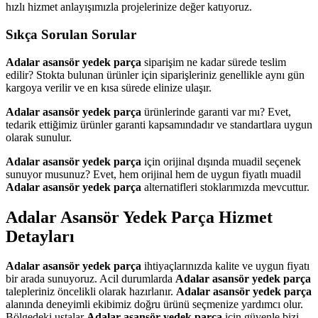
hızlı hizmet anlayışımızla projelerinize değer katıyoruz.
Sıkça Sorulan Sorular
Adalar asansör yedek parça
siparişim ne kadar sürede teslim
edilir? Stokta bulunan ürünler için siparişleriniz genellikle aynı gün
kargoya verilir ve en kısa sürede elinize ulaşır.
Adalar asansör yedek parça
ürünlerinde garanti var mı? Evet,
tedarik ettiğimiz ürünler garanti kapsamındadır ve standartlara uygun
olarak sunulur.
Adalar asansör yedek parça
için orijinal dışında muadil seçenek
sunuyor musunuz? Evet, hem orijinal hem de uygun fiyatlı muadil
Adalar asansör yedek parça
alternatifleri stoklarımızda mevcuttur.
Adalar Asansör Yedek Parça Hizmet
Detayları
Adalar asansör yedek parça
ihtiyaçlarınızda kalite ve uygun fiyatı
bir arada sunuyoruz. Acil durumlarda
Adalar asansör yedek parça
talepleriniz öncelikli olarak hazırlanır.
Adalar asansör yedek parça
alanında deneyimli ekibimiz doğru ürünü seçmenize yardımcı olur.
Bölgedeki ustalar
Adalar asansör yedek parça
için güvenle bizi