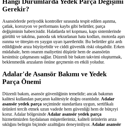
Hangi Durumlarda Yedek Parça Değişimi
Gerekir?
Asansörlerde periyodik kontroller sırasında tespit edilen aşınma,
çatlak, korozyon ve performans kaybı gibi belirtiler, parça
değişiminin habercisidir. Halatlarda tel kopması, kapı sistemlerinde
gürültü ve takılma, panoda sık tekrarlanan hata kodları, motorda aşırı
ısınma ve titreşim en yaygın uyarı işaretleridir. Bu belirtiler göz ardı
edildiğinde arıza büyüyebilir ve ciddi güvenlik riski oluşabilir. Erken
müdahale, hem onarım maliyetini düşürür hem de asansörün
kesintisiz çalışmasını sağlar. Düzenli bir bakım takvimi oluşturmak,
beklenmedik arızaların önüne geçmenin en etkili yoludur.
Adalar'de Asansör Bakımı ve Yedek
Parça Önemi
Düzenli bakım, asansör güvenliğinin temelidir; ancak bakımın
kalitesi kullanılan parçanın kalitesiyle doğru orantılıdır.
Adalar
asansör yedek parça
seçiminde standartlara uygun, sertifikalı
ürünleri tercih etmek uzun vadede hem güvenliği hem de bütçeyi
korur. Adalar bölgesinde
Adalar asansör yedek parça
hizmetimizden faydalanan müşterilerimiz, kaliteli ürünlerin arıza
sıklığını belirgin biçimde azalttığını deneyimliyor.
Adalar asansör