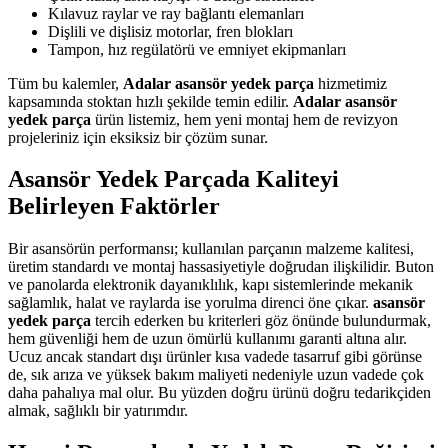
Kılavuz raylar ve ray bağlantı elemanları
Dişlili ve dişlisiz motorlar, fren blokları
Tampon, hız regülatörü ve emniyet ekipmanları
Tüm bu kalemler,
Adalar asansör yedek parça
hizmetimiz
kapsamında stoktan hızlı şekilde temin edilir.
Adalar asansör
yedek parça
ürün listemiz, hem yeni montaj hem de revizyon
projeleriniz için eksiksiz bir çözüm sunar.
Asansör Yedek Parçada Kaliteyi
Belirleyen Faktörler
Bir asansörün performansı; kullanılan parçanın malzeme kalitesi,
üretim standardı ve montaj hassasiyetiyle doğrudan ilişkilidir. Buton
ve panolarda elektronik dayanıklılık, kapı sistemlerinde mekanik
sağlamlık, halat ve raylarda ise yorulma direnci öne çıkar.
asansör
yedek parça
tercih ederken bu kriterleri göz önünde bulundurmak,
hem güvenliği hem de uzun ömürlü kullanımı garanti altına alır.
Ucuz ancak standart dışı ürünler kısa vadede tasarruf gibi görünse
de, sık arıza ve yüksek bakım maliyeti nedeniyle uzun vadede çok
daha pahalıya mal olur. Bu yüzden doğru ürünü doğru tedarikçiden
almak, sağlıklı bir yatırımdır.