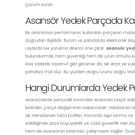
çözüm sunar.
Asansör Yedek Parçada Kalit
Bir asansörün performansı; kullanılan parçanın malz
doğrudan ilişkilidir. Buton ve panolarda elektronik da
raylarda ise yorulma direnci öne çıkar.
asansör yed
bulundurmak, hem güvenliği hem de uzun ömürlü kulla
kısa vadede tasarruf gibi görünse de, sık arıza ve 
pahalıya mal olur. Bu yüzden doğru ürünü doğru tedari
Hangi Durumlarda Yedek Pa
Asansörlerde periyodik kontroller sırasında tespit ed
belirtiler, parça değişiminin habercisidir. Halatlarda
sık tekrarlanan hata kodları, motorda aşırı ısınma ve ti
edildiğinde arıza büyüyebilir ve ciddi güvenlik riski 
hem de asansörün kesintisiz çalışmasını sağlar. Düze