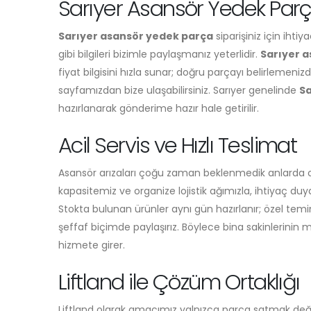
Sarıyer Asansör Yedek Parça 
Sarıyer asansör yedek parça
siparişiniz için ihti
gibi bilgileri bizimle paylaşmanız yeterlidir.
Sarıyer 
fiyat bilgisini hızla sunar; doğru parçayı belirlemenizd
sayfamızdan bize ulaşabilirsiniz. Sarıyer genelinde
Sa
hazırlanarak gönderime hazır hale getirilir.
Acil Servis ve Hızlı Teslimat
Asansör arızaları çoğu zaman beklenmedik anlarda ort
kapasitemiz ve organize lojistik ağımızla, ihtiyaç d
Stokta bulunan ürünler aynı gün hazırlanır; özel temin
şeffaf biçimde paylaşırız. Böylece bina sakinlerinin
hizmete girer.
Liftland ile Çözüm Ortaklığı
Liftland olarak amacımız yalnızca parça satmak de