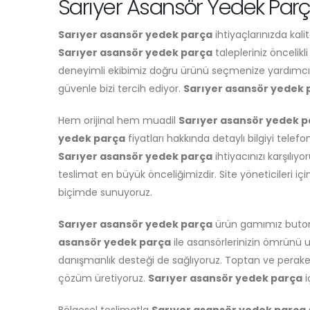
Sarıyer Asansör Yedek Parç
Sarıyer asansör yedek parça
ihtiyaçlarınızda kal
Sarıyer asansör yedek parça
talepleriniz öncelikli
deneyimli ekibimiz doğru ürünü seçmenize yardımcı 
güvenle bizi tercih ediyor.
Sarıyer asansör yedek 
Hem orijinal hem muadil
Sarıyer asansör yedek p
yedek parça
fiyatları hakkında detaylı bilgiyi telefo
Sarıyer asansör yedek parça
ihtiyacınızı karşılıyo
teslimat en büyük önceliğimizdir. Site yöneticileri iç
biçimde sunuyoruz.
Sarıyer asansör yedek parça
ürün gamımız buton,
asansör yedek parça
ile asansörlerinizin ömrünü 
danışmanlık desteği de sağlıyoruz. Toptan ve pera
çözüm üretiyoruz.
Sarıyer asansör yedek parça
i