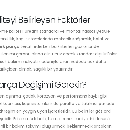
eyi Belirleyen Faktörler
eme kalitesi, üretim standardı ve montaj hassasiyetiyle
yanıklılık, kapı sistemlerinde mekanik sağlamlık, halat ve
ek parça
tercih ederken bu kriterleri göz önünde
nımı garanti altına alır. Ucuz ancak standart dışı ürünler
yüksek bakım maliyeti nedeniyle uzun vadede çok daha
kçiden almak, sağlıklı bir yatırımdır.
rça Değişimi Gerekir?
ilen aşınma, çatlak, korozyon ve performans kaybı gibi
 tel kopması, kapı sistemlerinde gürültü ve takılma, panoda
treşim en yaygın uyarı işaretleridir. Bu belirtiler göz ardı
oluşabilir. Erken müdahale, hem onarım maliyetini düşürür
nli bir bakım takvimi oluşturmak, beklenmedik arızaların