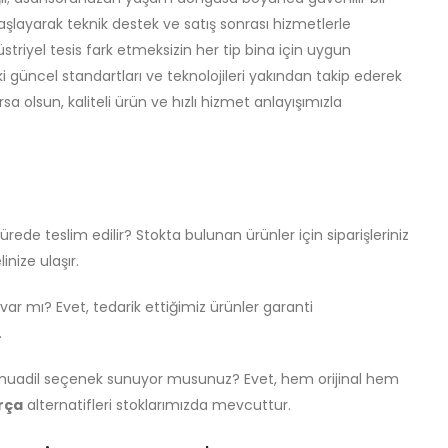
layarak teknik destek ve satış sonrası hizmetlerle
striyel tesis fark etmeksizin her tip bina için uygun
güncel standartları ve teknolojileri yakından takip ederek
a olsun, kaliteli ürün ve hızlı hizmet anlayışımızla
rede teslim edilir? Stokta bulunan ürünler için siparişleriniz
inize ulaşır.
var mı? Evet, tedarik ettiğimiz ürünler garanti
.
da muadil seçenek sunuyor musunuz? Evet, hem orijinal hem
rça
alternatifleri stoklarımızda mevcuttur.