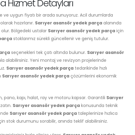
a Hizmet Detayları
ite ve uygun fiyatı bir arada sunuyoruz. Acil durumlarda
 olarak hazırlanır.
Sarıyer asansör yedek parça
alanında
olur. Bölgedeki ustalar
Sarıyer asansör yedek parça
için
parça
stoklarımız sürekli güncellenir ve geniş tutulur.
arça
seçenekleri tek çatı altında bulunur.
Sarıyer asansör
nla alabilirsiniz. Yeni montaj ve revizyon projelerinde
ruz.
Sarıyer asansör yedek parça
tedarikinde hızlı
in
Sarıyer asansör yedek parça
çözümlerini ekonomik
 pano, kapı, halat, ray ve motoru kapsar. Garantili
Sarıyer
uzatın.
Sarıyer asansör yedek parça
konusunda teknik
kende
Sarıyer asansör yedek parça
taleplerinize hızlıca
çin stok durumunu sorabilir, anında teklif alabilirsiniz.