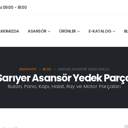
 09:00 - 18:00
KKIMIZDA
ASANSÖR
ÜRÜNLER
E-KATALOG
B
ANASAYFA
BLOG
SARIYER ASANSÖR YEDEK PARÇA
Sarıyer Asansör Yedek Parç
Buton, Pano, Kapı, Halat, Ray ve Motor Parçaları