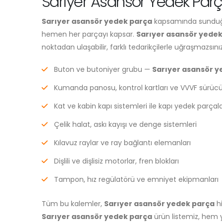
Sarıyer Asansör Yedek Parç
Sarıyer asansör yedek parça
kapsamında sunduğum
hemen her parçayı kapsar.
Sarıyer asansör yede
noktadan ulaşabilir, farklı tedarikçilerle uğraşmazsınız
Buton ve butoniyer grubu —
Sarıyer asansör y
Kumanda panosu, kontrol kartları ve VVVF sürücü
Kat ve kabin kapı sistemleri ile kapı yedek parçala
Çelik halat, askı kayışı ve denge sistemleri
Kılavuz raylar ve ray bağlantı elemanları
Dişlili ve dişlisiz motorlar, fren blokları
Tampon, hız regülatörü ve emniyet ekipmanları
Tüm bu kalemler,
Sarıyer asansör yedek parça
hi
Sarıyer asansör yedek parça
ürün listemiz, hem y