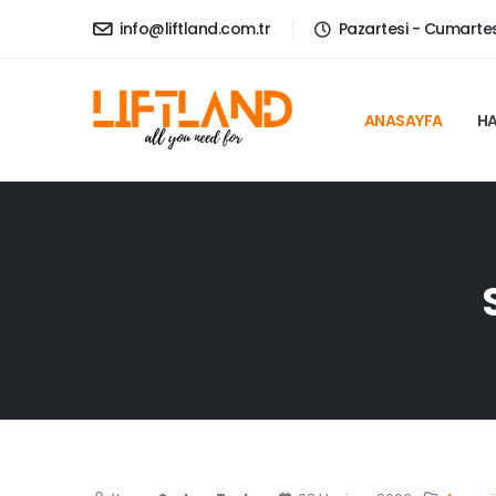
info@liftland.com.tr
Pazartesi - Cumartesi
ANASAYFA
HA