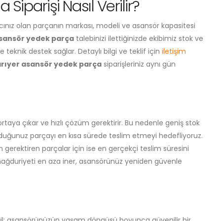
Siparişi Nasıl Verilir?
yacınız olan parçanın markası, modeli ve asansör kapasitesi
asansör yedek parça
talebinizi ilettiğinizde ekibimiz stok ve
e teknik destek sağlar. Detaylı bilgi ve teklif için
iletişim
rıyer asansör yedek parça
siparişleriniz aynı gün
aya çıkar ve hızlı çözüm gerektirir. Bu nedenle geniş stok
uyduğunuz parçayı en kısa sürede teslim etmeyi hedefliyoruz.
 gerektiren parçalar için ise en gerçekçi teslim süresini
 mağduriyeti en aza iner, asansörünüz yeniden güvenle
ğil; asansörünüzün yaşam döngüsü boyunca güvenilir bir