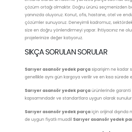
çözüm ortağı olmaktır. Doğru ürünü seçmenizden baş
yanınızda oluyoruz. Konut, ofis, hastane, otel ve endü
çözümler sunuyoruz. Deneyimli kadromuz, sektördeki 
size en doğru yönlendirmeyi yapar. İhtiyacınız ne olurs
projelerinize değer katıyoruz.
SIKÇA SORULAN SORULAR
Sarıyer asansör yedek parça
siparişim ne kadar sü
genellikle aynı gün kargoya verilir ve en kısa sürede el
Sarıyer asansör yedek parça
ürünlerinde garanti 
kapsamındadır ve standartlara uygun olarak sunulur
Sarıyer asansör yedek parça
için orijinal dışın
de uygun fiyatlı muadil
Sarıyer asansör yedek pa