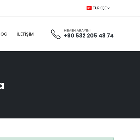
TÜRKÇE
HEMEN ARAYIN !
LOG
İLETİŞİM
+90 532 205 48 74
a