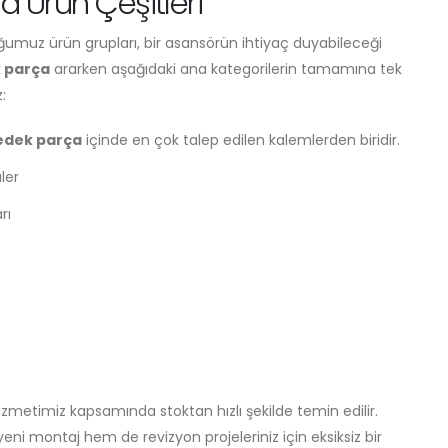
a Ürün Çeşitleri
uz ürün grupları, bir asansörün ihtiyaç duyabileceği
k parça
ararken aşağıdaki ana kategorilerin tamamına tek
:
edek parça
içinde en çok talep edilen kalemlerden biridir.
ler
rı
zmetimiz kapsamında stoktan hızlı şekilde temin edilir.
eni montaj hem de revizyon projeleriniz için eksiksiz bir