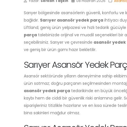
Yazar:
Serkan Taşkın
08 Haziran 2026
Asansö
Sarıyer bölgesinde asansörlerin güvenli, konforlu ve
bağlıdır.
Sarıyer asansör yedek parça
ihtiyacı duy
Liftland; geniş ürün yelpazesi ve hızlı tedarik gücüyle
parça
talebinizde orijinal ve muadil seçenekleri bir
seçebilirsiniz. Sarıyer ve çevresinde
asansör yedek
ve geniş bir ürün gamı hazır bekletilir.
Sarıyer Asansör Yedek Parça
Asansör sektöründe yılların deneyimine sahip ekibim
ürün satmaz; doğru parçanın seçilmesinden montaj s
asansör yedek parça
tedarikinde en büyük önceliğ
kaybı hem de ciddi bir güvenlik riski anlamına gelir. 
siparişleriniz titizlikle hazırlanır ve en kısa sürede te
bina sakinleri mağdur olmaz.