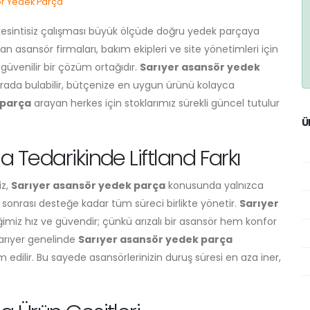
r Yedek Parça
 kesintisiz çalışması büyük ölçüde doğru yedek parçaya
an asansör firmaları, bakım ekipleri ve site yönetimleri için
 güvenilir bir çözüm ortağıdır.
Sarıyer asansör yedek
 arada bulabilir, bütçenize en uygun ürünü kolayca
 parça
arayan herkes için stoklarımız sürekli güncel tutulur
Ü
 Tedarikinde Liftland Farkı
iz,
Sarıyer asansör yedek parça
konusunda yalnızca
onrası desteğe kadar tüm süreci birlikte yönetir.
Sarıyer
imiz hız ve güvendir; çünkü arızalı bir asansör hem konfor
Sarıyer genelinde
Sarıyer asansör yedek parça
slim edilir. Bu sayede asansörlerinizin duruş süresi en aza iner,