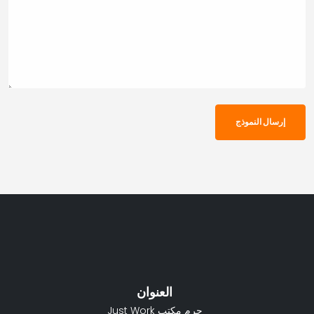
إرسال النموذج
العنوان
حرم مكتب Just Work