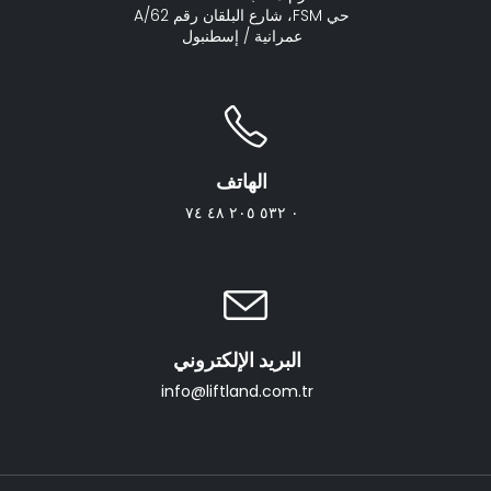
حي FSM، شارع البلقان رقم 62/A
عمرانية / إسطنبول
الهاتف
٠ ٥٣٢ ٢٠٥ ٤٨ ٧٤
البريد الإلكتروني
info@liftland.com.tr