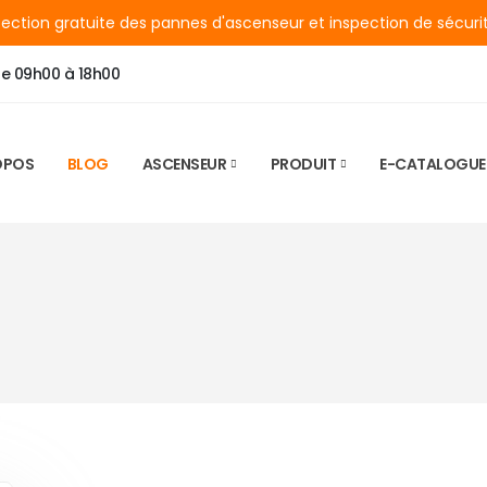
ection gratuite des pannes d'ascenseur et inspection de sécuri
de 09h00 à 18h00
OPOS
BLOG
ASCENSEUR
PRODUIT
E-CATALOGUE